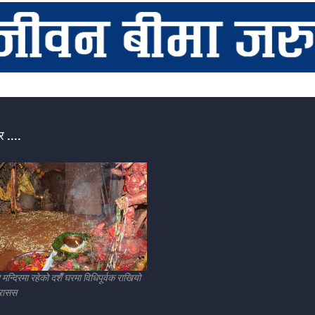
 ....
न्दिरमा रहेको दशैँ घरमा विधिपूर्वक राखियो
 रासस