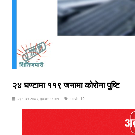
२४ घण्टामा ११९ जनामा कोरोना पुष्टि
२९ भाद्र २०७९, बुधबार १८:०५
covid 19