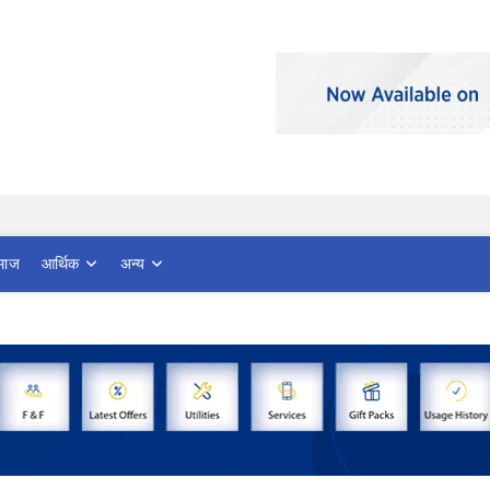
माज
आर्थिक
अन्य