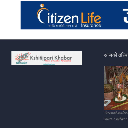
आजको तस्बिर
गोरखाको कालिका म
जमरा । तस्बिर :