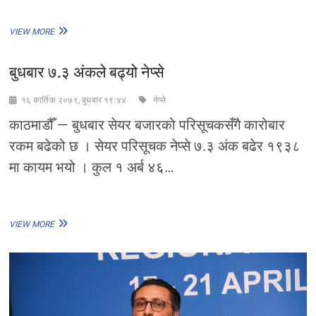
थप
VIEW MORE
हवाई
रुट
बुधबार ७.३ अंकले बढ्यो नेप्से
उपलब्ध
गराउन
भारतलाई
१६ कार्तिक २०७९, बुधबार १९:४४
नेप्से
पर्यटनमन्त्रीद्वारा
अनुरोध
काठमाडौँ — बुधबार सेयर बजारको परिसूचकसँगै कारोबार
रकम बढेको छ । सेयर परिसूचक नेप्से ७.३ अंक बढेर १९३८
मा कायम भयो । कुल १ अर्ब ४६…
बुधबार
VIEW MORE
७.३
अंकले
बढ्यो
नेप्से