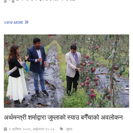
फूलमालाको
VIEW MORE
मूल्य
वृद्धि
अर्थमन्त्री शर्माद्वारा जुम्लाकाे स्याउ बगैँचाकाे अवलोकन
९ आश्विन २०७९, आईतवार १५:०६
जुम्ला