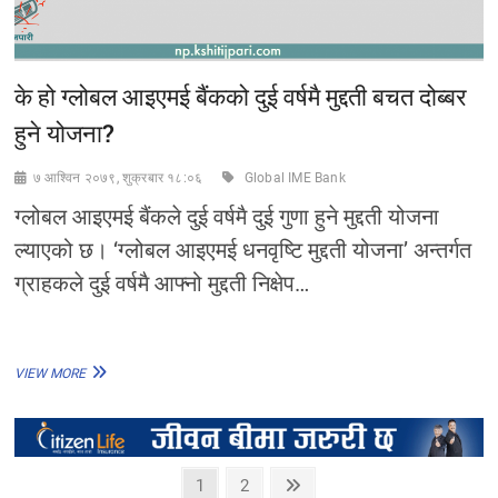
के हो ग्लोबल आइएमई बैंकको दुई वर्षमै मुद्दती बचत दोब्बर
हुने योजना?
७ आश्विन २०७९, शुक्रबार १८:०६
Global IME Bank
ग्लोबल आइएमई बैंकले दुई वर्षमै दुई गुणा हुने मुद्दती योजना
ल्याएको छ। ‘ग्लोबल आइएमई धनवृष्टि मुद्दती योजना’ अन्तर्गत
ग्राहकले दुई वर्षमै आफ्नो मुद्दती निक्षेप…
के
VIEW MORE
हो
ग्लोबल
आइएमई
बैंकको
दुई
Posts
Page
Page
Next
1
2
वर्षमै