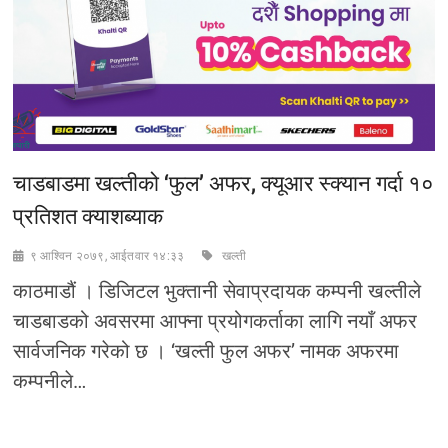
सटही
पाउने
चाडबाडमा खल्तीको ‘फुल’ अफर, क्यूआर स्क्यान गर्दा १०
प्रतिशत क्याशब्याक
९ आश्विन २०७९, आईतवार १४:३३
खल्ती
काठमाडौं । डिजिटल भुक्तानी सेवाप्रदायक कम्पनी खल्तीले
चाडबाडको अवसरमा आफ्ना प्रयोगकर्ताका लागि नयाँ अफर
सार्वजनिक गरेको छ । ‘खल्ती फुल अफर’ नामक अफरमा
कम्पनीले…