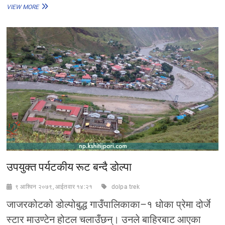
चाडबाडमा
VIEW MORE
खल्तीको
‘फुल’
अफर,
क्यूआर
स्क्यान
गर्दा
१०
प्रतिशत
क्याशब्याक
उपयुक्त पर्यटकीय रूट बन्दै डोल्पा
९ आश्विन २०७९, आईतवार १४:२१
dolpa trek
जाजरकोटको डोल्पोबुद्ध गाउँपालिकाका–१ धोका प्रेमा दोर्जे
स्टार माउण्टेन होटल चलाउँछन्। उनले बाहिरबाट आएका