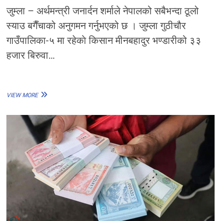
जुम्ला – अर्थमन्त्री जनार्दन शर्माले नेपालको सबैभन्दा ठूलो
स्याउ बगैँचाको अनुगमन गर्नुभएको छ । जुम्ला गुठीचौर
गाउँपालिका-५ मा रहेकाे किसान मीनबहादुर भण्डारीको ३३
हजार बिरुवा…
अर्थमन्त्री
VIEW MORE
शर्माद्वारा
जुम्लाकाे
स्याउ
बगैँचाकाे
अवलोकन