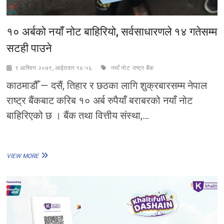
१० अर्बको नयाँ नोट बाहिरियो, सर्वसाधारणले १४ गतेसम्म
सटही पाउने
९ आश्विन २०७९, आईतवार १४:५६
नयाँ नोट
राष्ट्र बैंक
काठमाडौँ — दसैं, तिहार र छठका लागि शुक्रबारसम्म नेपाल
राष्ट्र बैंकबाट करिब १० अर्ब रुपैयाँ बराबरको नयाँ नोट
बाहिरिएको छ । बैंक तथा वित्तीय संस्था,…
१०
VIEW MORE
अर्बको
नयाँ
नोट
बाहिरियो,
सर्वसाधारणले
१४
गतेसम्म