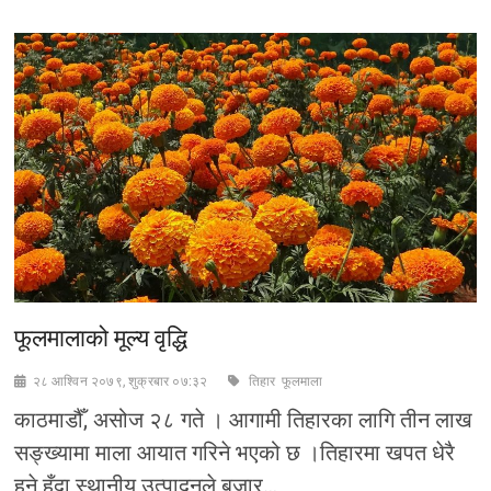
पुस्ताले
देशकाे
नेतृत्व
गरे
पनि
सिङ्गापुर
र
स्विट्जरल्यान्ड
बन्न
सक्दैन
:
स्वर्णिम
वाग्ले
फूलमालाको मूल्य वृद्धि
२८ आश्विन २०७९, शुक्रबार ०७:३२
तिहार
फूलमाला
काठमाडौँ, असोज २८ गते । आगामी तिहारका लागि तीन लाख
सङ्ख्यामा माला आयात गरिने भएको छ ।तिहारमा खपत धेरै
हुने हुँदा स्थानीय उत्पादनले बजार…