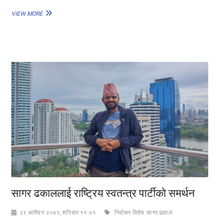
मतदाता
VIEW MORE
परिचय
पत्र
छैन?
कसरी
भोट
हाल्ने?
सागर ढकाललाई राष्ट्रिय स्वतन्त्र पार्टीको समर्थन
२९ आश्विन २०७९, शनिबार ११:४१
निर्वाचन विशेष
सागर ढकाल