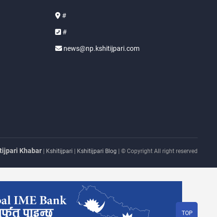
#
#
news@np.kshitijpari.com
tijpari Khabar
|
Kshitijpari
|
Kshitijpari Blog
| © Copyright All right reserved
TOP