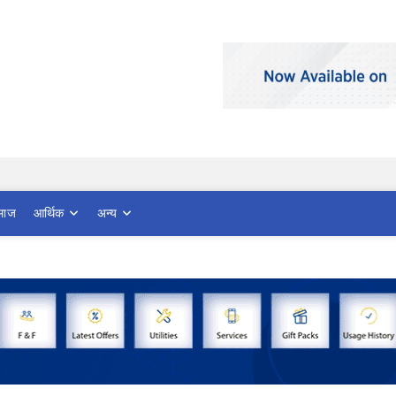
माज
आर्थिक
अन्य