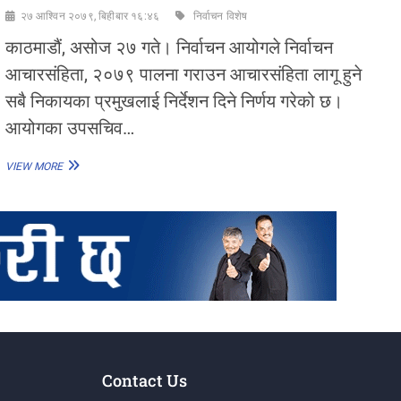
२७ आश्विन २०७९, बिहीबार १६:४६
निर्वाचन विशेष
काठमाडौं, असोज २७ गते। निर्वाचन आयोगले निर्वाचन
आचारसंहिता, २०७९ पालना गराउन आचारसंहिता लागू हुने
सबै निकायका प्रमुखलाई निर्देशन दिने निर्णय गरेको छ।
आयोगका उपसचिव…
निर्वाचन
VIEW MORE
आचारसंहिता
पालना
गराउन
निर्देशन
दिने
आयोगको
निर्णय
Contact Us