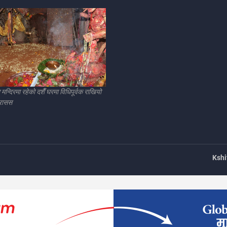
न्दिरमा रहेको दशैँ घरमा विधिपूर्वक राखियो
 रासस
Kshi